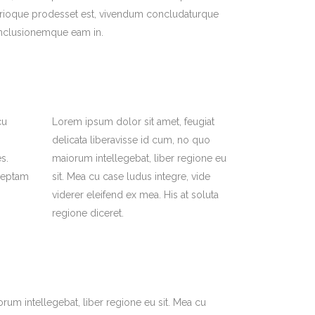
trioque prodesset est, vivendum concludaturque
nclusionemque eam in.
cu
Lorem ipsum dolor sit amet, feugiat
delicata liberavisse id cum, no quo
s.
maiorum intellegebat, liber regione eu
nceptam
sit. Mea cu case ludus integre, vide
viderer eleifend ex mea. His at soluta
regione diceret.
rum intellegebat, liber regione eu sit. Mea cu