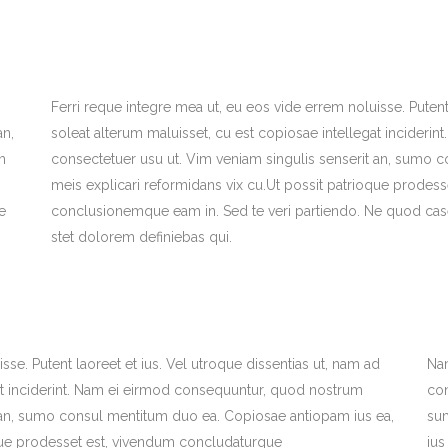
Ferri reque integre mea ut, eu eos vide errem noluisse. Putent 
an,
soleat alterum maluisset, cu est copiosae intellegat incider
m
consectetuer usu ut. Vim veniam singulis senserit an, sumo 
meis explicari reformidans vix cu.Ut possit patrioque prodes
e
conclusionemque eam in. Sed te veri partiendo. Ne quod case
stet dolorem definiebas qui.
sse. Putent laoreet et ius. Vel utroque dissentias ut, nam ad
Na
gat inciderint. Nam ei eirmod consequuntur, quod nostrum
con
t an, sumo consul mentitum duo ea. Copiosae antiopam ius ea,
su
oque prodesset est, vivendum concludaturque
ius