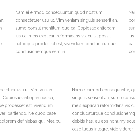
Nam ei eirmod consequuntur, quod nostrum
Na
an,
consectetuer usu ut. Vim veniam singulis senserit an,
con
m
sumo consul mentitum duo ea. Copiosae antiopam
su
ius ea, meis explicari reformidans vix cu.Ut possit
ius
e
patrioque prodesset est, vivendum concludaturque
pa
conclusionemque eam in.
co
ctetuer usu ut. Vim veniam
Nam ei eirmod consequuntur, q
. Copiosae antiopam ius ea,
singulis senserit an, sumo cons
que prodesset est, vivendum
meis explicari reformidans vix c
eri partiendo. Ne quod case
concludaturque conclusionemque
 dolorem definiebas qui. Mea cu
debitis has, eu eos nonumy solea
case ludus integre, vide viderer.