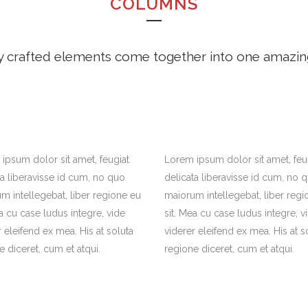
COLUMNS
y crafted elements come together into one amazin
ipsum dolor sit amet, feugiat
Lorem ipsum dolor sit amet, feu
ta liberavisse id cum, no quo
delicata liberavisse id cum, no 
m intellegebat, liber regione eu
maiorum intellegebat, liber regi
ea cu case ludus integre, vide
sit. Mea cu case ludus integre, v
r eleifend ex mea. His at soluta
viderer eleifend ex mea. His at s
e diceret, cum et atqui.
regione diceret, cum et atqui.