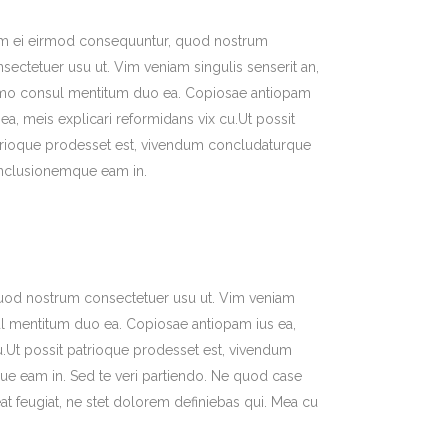
m ei eirmod consequuntur, quod nostrum
sectetuer usu ut. Vim veniam singulis senserit an,
mo consul mentitum duo ea. Copiosae antiopam
 ea, meis explicari reformidans vix cu.Ut possit
trioque prodesset est, vivendum concludaturque
nclusionemque eam in.
uod nostrum consectetuer usu ut. Vim veniam
ul mentitum duo ea. Copiosae antiopam ius ea,
u.Ut possit patrioque prodesset est, vivendum
 eam in. Sed te veri partiendo. Ne quod case
t feugiat, ne stet dolorem definiebas qui. Mea cu