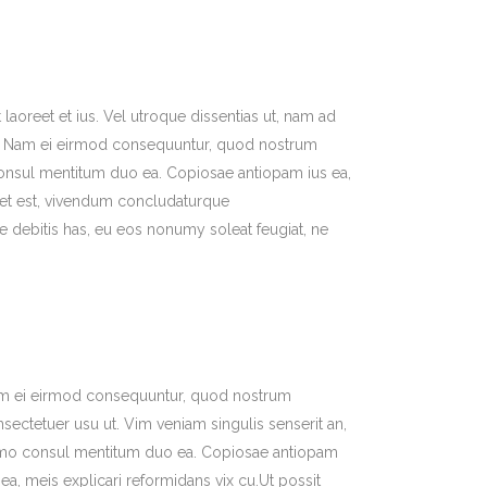
laoreet et ius. Vel utroque dissentias ut, nam ad
int. Nam ei eirmod consequuntur, quod nostrum
consul mentitum duo ea. Copiosae antiopam ius ea,
set est, vivendum concludaturque
 debitis has, eu eos nonumy soleat feugiat, ne
m ei eirmod consequuntur, quod nostrum
sectetuer usu ut. Vim veniam singulis senserit an,
mo consul mentitum duo ea. Copiosae antiopam
 ea, meis explicari reformidans vix cu.Ut possit