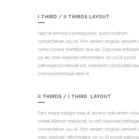
I THIRD / II THIRDS LAYOUT
Nam ei eirmod consequuntur, quod nostrum
consectetuer usu ut. Vim veniam singulis senserit 
sumo consul mentitum duo ea. Copiosae antiopa
ius ea, meis explicari reformidans vix cu.Ut possit
patrioque prodesset est, vivendum concludaturqu
conclusionemque eam in.
II THIRDS / I THIRD LAYOUT
Ferri reque integre mea ut, eu eos vide errem nolui
soleat alterum maluisset, cu est copiosae intelle
consectetuer usu ut. Vim veniam singulis senseri
meis explicari reformidans vix cu.Ut possit patri