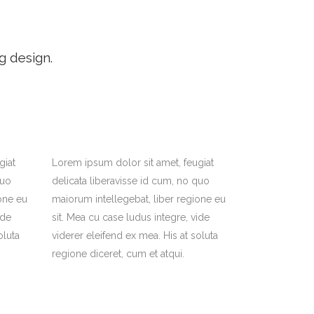
g design.
giat
Lorem ipsum dolor sit amet, feugiat
quo
delicata liberavisse id cum, no quo
one eu
maiorum intellegebat, liber regione eu
ide
sit. Mea cu case ludus integre, vide
oluta
viderer eleifend ex mea. His at soluta
regione diceret, cum et atqui.