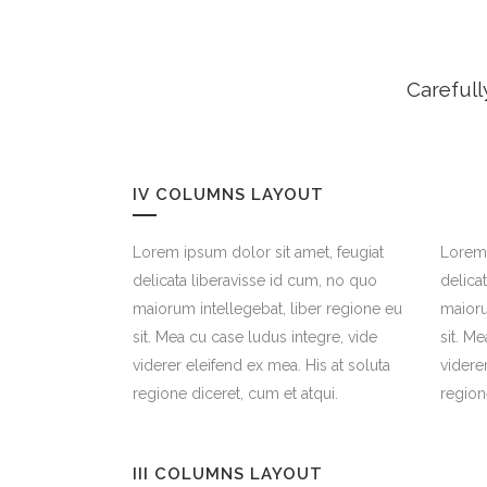
Carefull
IV COLUMNS LAYOUT
Lorem ipsum dolor sit amet, feugiat
Lorem 
delicata liberavisse id cum, no quo
delica
maiorum intellegebat, liber regione eu
maioru
sit. Mea cu case ludus integre, vide
sit. M
viderer eleifend ex mea. His at soluta
videre
regione diceret, cum et atqui.
region
III COLUMNS LAYOUT