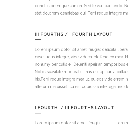
conclusionemque eam in. Sed te veri partiendo. N
stet dolorem definiebas qui. Ferri reque integre m
III FOURTHS / I FOURTH LAYOUT
Lorem ipsum dolor sit amet, feugiat delicata liber
case ludus integre, vide viderer eleifend ex mea. H
nonumy periculis ei. Deleniti apeirian temporibu
Nobis suavitate moderatius has eu, epicuri ancill
his.Ferri reque integre mea ut, eu eos vide errem no
alterum maluisset, cu est copiosae intellegat incide
I FOURTH / III FOURTHS LAYOUT
Lorem ipsum dolor sit amet, feugiat
Lorem 