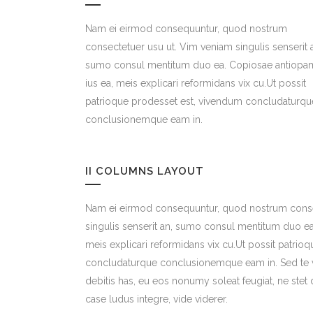
Nam ei eirmod consequuntur, quod nostrum
consectetuer usu ut. Vim veniam singulis senserit 
sumo consul mentitum duo ea. Copiosae antiopa
ius ea, meis explicari reformidans vix cu.Ut possit
patrioque prodesset est, vivendum concludaturqu
conclusionemque eam in.
II COLUMNS LAYOUT
Nam ei eirmod consequuntur, quod nostrum conse
singulis senserit an, sumo consul mentitum duo ea
meis explicari reformidans vix cu.Ut possit patrio
concludaturque conclusionemque eam in. Sed te v
debitis has, eu eos nonumy soleat feugiat, ne stet
case ludus integre, vide viderer.