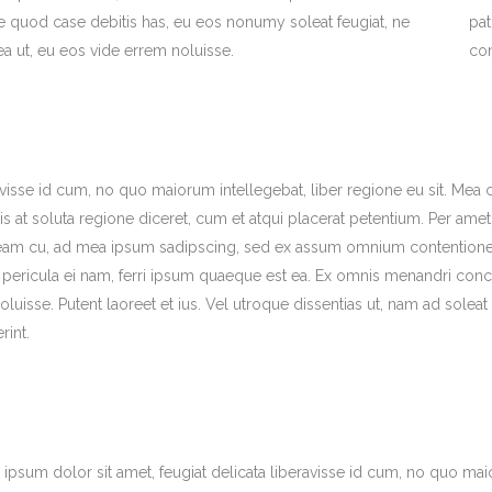
e quod case debitis has, eu eos nonumy soleat feugiat, ne
pa
ea ut, eu eos vide errem noluisse.
co
avisse id cum, no quo maiorum intellegebat, liber regione eu sit. Mea 
is at soluta regione diceret, cum et atqui placerat petentium. Per amet
s eam cu, ad mea ipsum sadipscing, sed ex assum omnium contentione
ae pericula ei nam, ferri ipsum quaeque est ea. Ex omnis menandri co
luisse. Putent laoreet et ius. Vel utroque dissentias ut, nam ad soleat
rint.
ipsum dolor sit amet, feugiat delicata liberavisse id cum, no quo maio